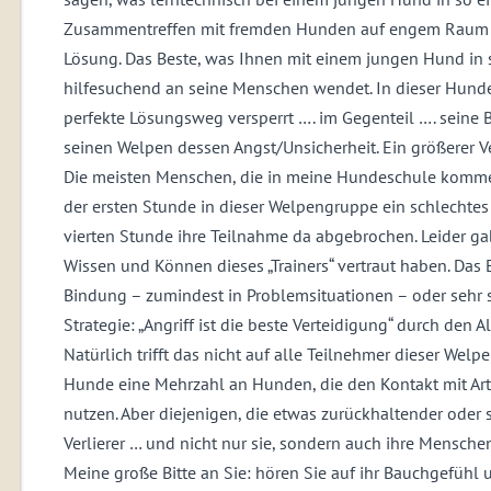
Zusammentreffen mit fremden Hunden auf engem Raum ve
Lösung. Das Beste, was Ihnen mit einem jungen Hund in so
hilfesuchend an seine Menschen wendet. In dieser Hunde
perfekte Lösungsweg versperrt …. im Gegenteil …. seine
seinen Welpen dessen Angst/Unsicherheit. Ein größerer V
Die meisten Menschen, die in meine Hundeschule kommen
der ersten Stunde in dieser Welpengruppe ein schlechte
vierten Stunde ihre Teilnahme da abgebrochen. Leider ga
Wissen und Können dieses „Trainers“ vertraut haben. Das
Bindung – zumindest in Problemsituationen – oder sehr sc
Strategie: „Angriff ist die beste Verteidigung“ durch den 
Natürlich trifft das nicht auf alle Teilnehmer dieser Wel
Hunde eine Mehrzahl an Hunden, die den Kontakt mit Ar
nutzen. Aber diejenigen, die etwas zurückhaltender oder 
Verlierer … und nicht nur sie, sondern auch ihre Mensche
Meine große Bitte an Sie: hören Sie auf ihr Bauchgefüh