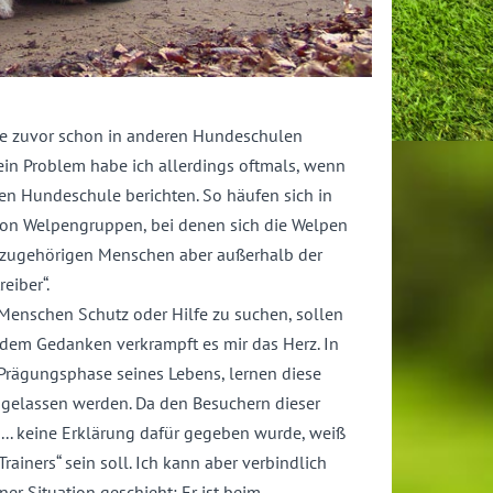
sie zuvor schon in anderen Hundeschulen
ein Problem habe ich allerdings oftmals, wenn
en Hundeschule berichten. So häufen sich in
on Welpengruppen, bei denen sich die Welpen
dazugehörigen Menschen aber außerhalb der
eiber“.
enschen Schutz oder Hilfe zu suchen, sollen
 dem Gedanken verkrampft es mir das Herz. In
 Prägungsphase seines Lebens, lernen diese
h gelassen werden. Da den Besuchern dieser
... keine Erklärung dafür gegeben wurde, weiß
rainers“ sein soll. Ich kann aber verbindlich
er Situation geschieht: Er ist beim