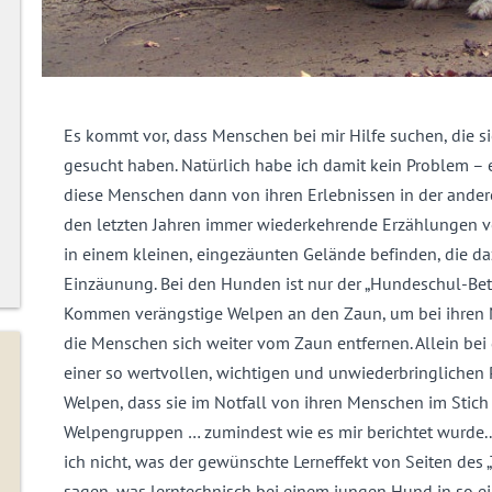
Es kommt vor, dass Menschen bei mir Hilfe suchen, die 
gesucht haben. Natürlich habe ich damit kein Problem – 
diese Menschen dann von ihren Erlebnissen in der ander
den letzten Jahren immer wiederkehrende Erzählungen v
in einem kleinen, eingezäunten Gelände befinden, die 
Einzäunung. Bei den Hunden ist nur der „Hundeschul-Betr
Kommen verängstige Welpen an den Zaun, um bei ihren M
die Menschen sich weiter vom Zaun entfernen. Allein bei
einer so wertvollen, wichtigen und unwiederbringlichen
Welpen, dass sie im Notfall von ihren Menschen im Stic
Welpengruppen … zumindest wie es mir berichtet wurde..
ich nicht, was der gewünschte Lerneffekt von Seiten des „T
sagen, was lerntechnisch bei einem jungen Hund in so ein